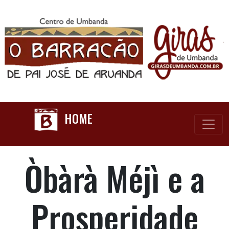
HOME
Òbàrà Méjì e a
Prosperidade