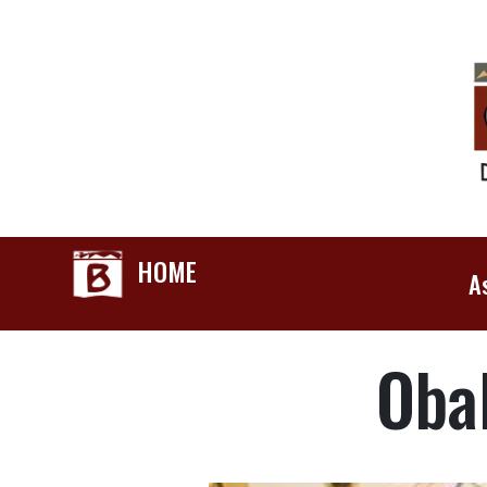
HOME
A
Oba